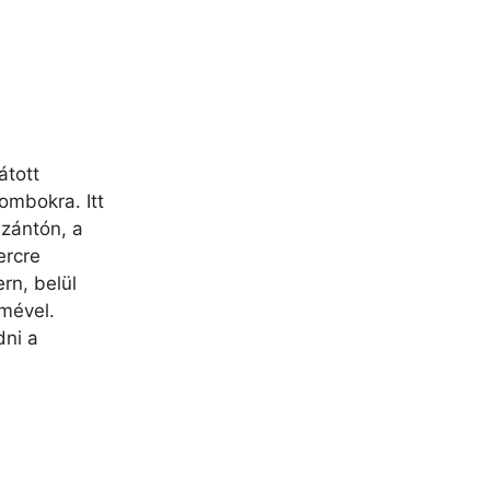
átott
dombokra. Itt
szántón, a
ercre
rn, belül
lmével.
dni a