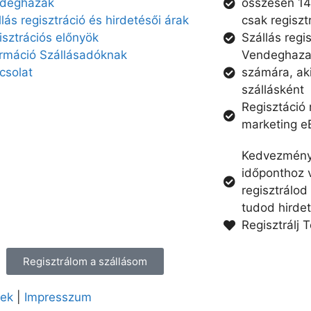
dégházak
összesen 14
lás regisztráció és hirdetésői árak
csak regiszt
isztrációs előnyök
Szállás regi
ormáció Szállásadóknak
Vendeghazak
csolat
számára, ak
szállásként
Regisztáció
marketing e
Kedvezménye
időponthoz v
regisztrálod
tudod hirdet
Regisztrálj T
Regisztrálom a szállásom
lek
|
Impresszum