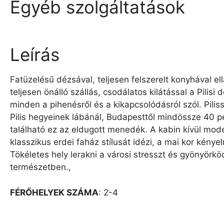
Egyéb szolgáltatások
Leírás
Fatüzelésű dézsával, teljesen felszerelt konyhával ell
teljesen önálló szállás, csodálatos kilátással a Pilisi 
minden a pihenésről és a kikapcsolódásról szól. Pilis
Pilis hegyeinek lábánál, Budapesttől mindössze 40 p
található ez az eldugott menedék. A kabin kívül mode
klasszikus erdei faház stílusát idézi, a mai kor kénye
Tökéletes hely lerakni a városi stresszt és gyönyörkö
természetben.,
FÉRŐHELYEK SZÁMA
: 2-4