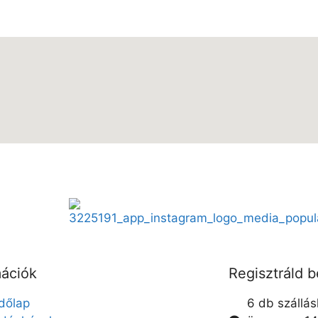
mációk
Regisztráld 
dőlap
6 db szállá