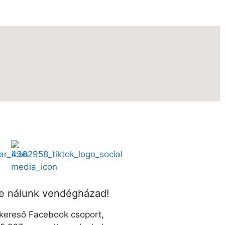
be nálunk vendégházad!
skereső Facebook csoport,