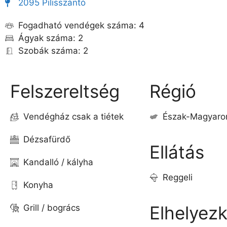
2095 Pilisszántó
Fogadható vendégek száma: 4
Ágyak száma: 2
Szobák száma: 2
Felszereltség
Régió
Vendégház csak a tiétek
Észak-Magyaro
Dézsafürdő
Ellátás
Kandalló / kályha
Reggeli
Konyha
Elhelyez
Grill / bogrács