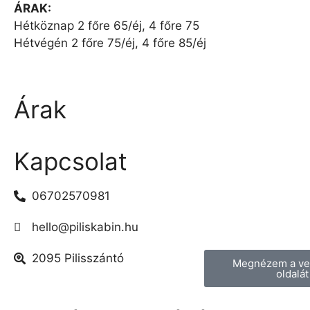
ÁRAK:
Hétköznap 2 főre 65/éj, 4 főre 75
Hétvégén 2 főre 75/éj, 4 főre 85/éj
Árak
Kapcsolat
06702570981
hello@piliskabin.hu
2095 Pilisszántó
Megnézem a v
oldalát