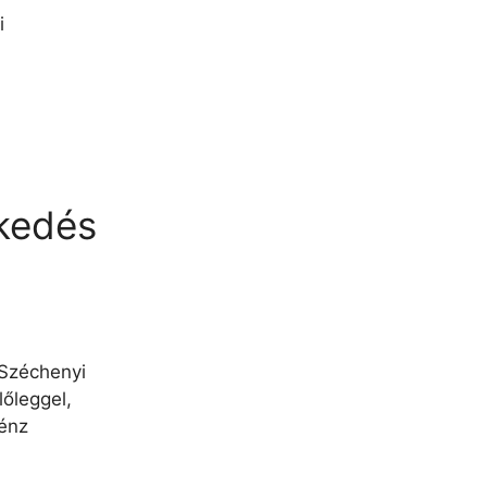
i
kedés
 Széchenyi
lőleggel,
pénz