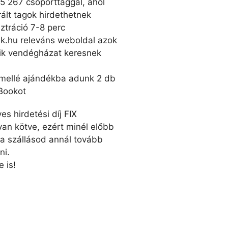
5 267 csoporttaggal, ahol
rált tagok hirdethetnek
sztráció 7-8 perc
.hu releváns weboldal azok
ik vendégházat keresnek
 mellé ajándékba adunk 2 db
Bookot
s hirdetési díj FIX
an kötve, ezért minél előbb
 a szállásod annál tovább
ni.
e is!