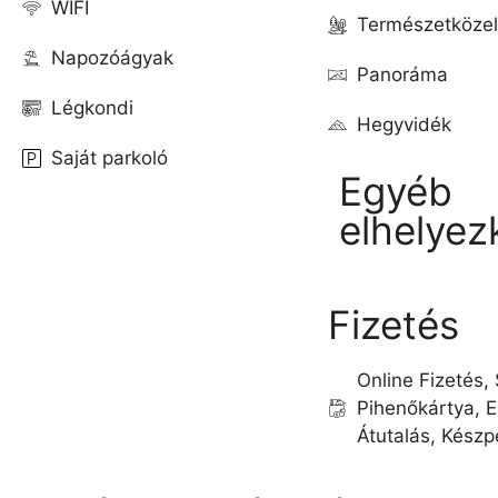
WIFI
Természetközel
Napozóágyak
Panoráma
Légkondi
Hegyvidék
Saját parkoló
Egyéb
elhelyez
Fizetés
Online Fizetés,
Pihenőkártya, E
Átutalás, Kész