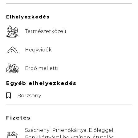
Elhelyezkedés
Természetközeli
Hegyvidék
Erdő melletti
Egyéb elhelyezkedés
Börzsöny
Fizetés
Széchenyi Pihenőkártya, Előleggel,
Bankkártyával helyszínen, Átutalás,