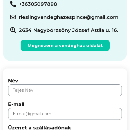
+36305097898
rieslingvendeghazespince@gmail.com
2634 Nagybörzsöny József Attila u. 16.
Megnézem a vendégház oldalát
Név
E-mail
Üzenet a szállásadónak