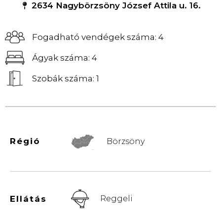
2634 Nagybörzsöny József Attila u. 16.
Fogadható vendégek száma: 4
Ágyak száma: 4
Szobák száma: 1
Régió
Börzsöny
© Vemaps.com
Ellátás
Reggeli