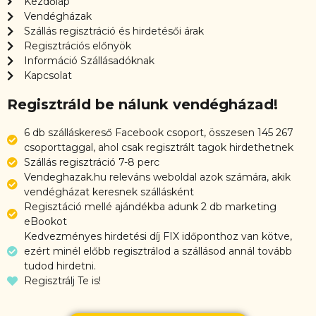
Kezdőlap
Vendégházak
Szállás regisztráció és hirdetésői árak
Regisztrációs előnyök
Információ Szállásadóknak
Kapcsolat
Regisztráld be nálunk vendégházad!
6 db szálláskereső Facebook csoport, összesen 145 267
csoporttaggal, ahol csak regisztrált tagok hirdethetnek
Szállás regisztráció 7-8 perc
Vendeghazak.hu releváns weboldal azok számára, akik
vendégházat keresnek szállásként
Regisztáció mellé ajándékba adunk 2 db marketing
eBookot
Kedvezményes hirdetési díj FIX időponthoz van kötve,
ezért minél előbb regisztrálod a szállásod annál tovább
tudod hirdetni.
Regisztrálj Te is!