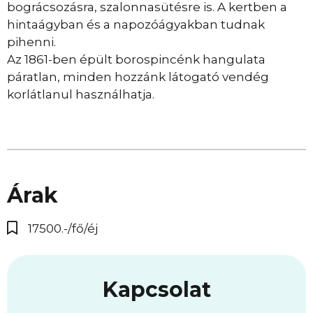
bográcsozásra, szalonnasütésre is. A kertben a
hintaágyban és a napozóágyakban tudnak
pihenni.
Az 1861-ben épült borospincénk hangulata
páratlan, minden hozzánk látogató vendég
korlátlanul használhatja.
Árak
17500.-/fő/éj
Kapcsolat