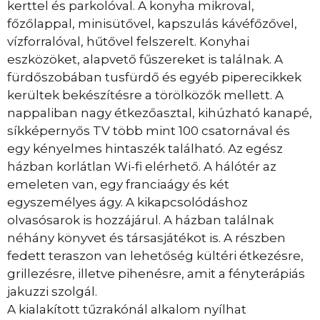
kerttel és parkolóval. A konyha mikroval,
főzőlappal, minisütővel, kapszulás kávéfőzővel,
vízforralóval, hűtővel felszerelt. Konyhai
eszközöket, alapvető fűszereket is találnak. A
fürdőszobában tusfürdő és egyéb piperecikkek
kerültek bekészítésre a törölközők mellett. A
nappaliban nagy étkezőasztal, kihúzható kanapé,
síkképernyős TV több mint 100 csatornával és
egy kényelmes hintaszék található. Az egész
házban korlátlan Wi-fi elérhető. A hálótér az
emeleten van, egy franciaágy és két
egyszemélyes ágy. A kikapcsolódáshoz
olvasósarok is hozzájárul. A házban találnak
néhány könyvet és társasjátékot is. A részben
fedett teraszon van lehetőség kültéri étkezésre,
grillezésre, illetve pihenésre, amit a fényterápiás
jakuzzi szolgál.
A kialakított tűzrakónál alkalom nyílhat