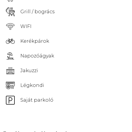
Grill / bogrács
WIFI
Kerékpárok
Napozóágyak
Jakuzzi
Légkondi
Saját parkoló