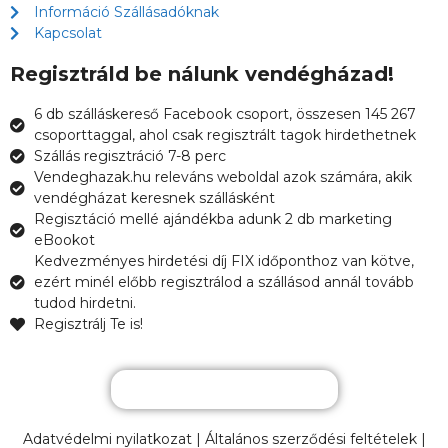
Információ Szállásadóknak
Kapcsolat
Regisztráld be nálunk vendégházad!
6 db szálláskereső Facebook csoport, összesen 145 267
csoporttaggal, ahol csak regisztrált tagok hirdethetnek
Szállás regisztráció 7-8 perc
Vendeghazak.hu releváns weboldal azok számára, akik
vendégházat keresnek szállásként
Regisztáció mellé ajándékba adunk 2 db marketing
eBookot
Kedvezményes hirdetési díj FIX időponthoz van kötve,
ezért minél előbb regisztrálod a szállásod annál tovább
tudod hirdetni.
Regisztrálj Te is!
Regisztrálom a szállásom
Adatvédelmi nyilatkozat
|
Általános szerződési feltételek
|