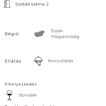
Szobák száma: 2
Észak-
Régió
Magyarország
© Vemaps.com
Ellátás
Nincs ellátás
Elhelyezkedés
Borvidék