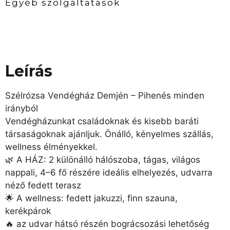
Egyéb szolgáltatások
Leírás
Szélrózsa Vendégház Demjén – Pihenés minden
irányból
Vendégházunkat családoknak és kisebb baráti
társaságoknak ajánljuk. Önálló, kényelmes szállás,
wellness élményekkel.
🌿 A HÁZ: 2 különálló hálószoba, tágas, világos
nappali, 4–6 fő részére ideális elhelyezés, udvarra
néző fedett terasz
🌟 A wellness: fedett jakuzzi, finn szauna,
kerékpárok
🔥 az udvar hátsó részén bográcsozási lehetőség