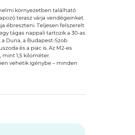
ténelmi környezetben található
pozó terasz várja vendégeinket.
 ébreszteni. Teljesen felszerelt
gy tágas nappali tartozik a 30-as
ér, a Duna, a Budapest-Szob
szoda és a piac is. Az M2-es
 mint 1,5 kilométer.
ében vehetik igénybe – minden