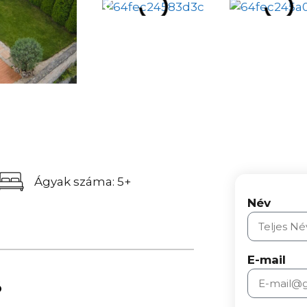
Ágyak száma: 5+
Név
E-mail
ó