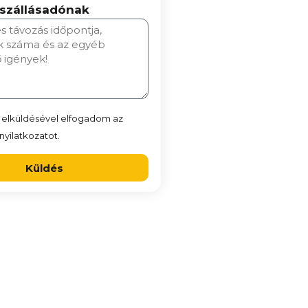
 szállásadónak
 elküldésével elfogadom az
yilatkozatot.
Küldés