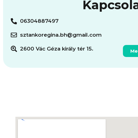
Kapcsol
06304887497
sztankoregina.bh@gmail.com
2600 Vác Géza király tér 15.
Me