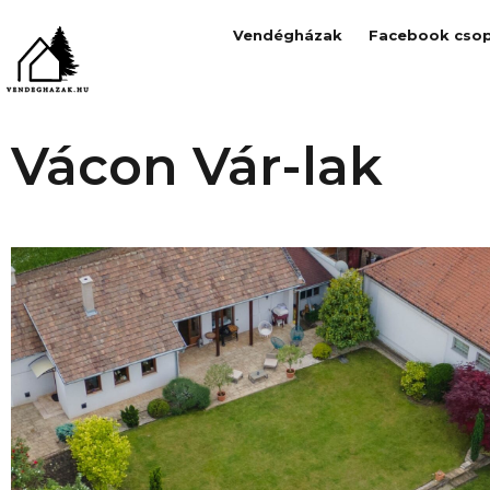
Vendégházak
Facebook csop
Vácon Vár-lak