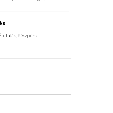
és
Átutalás, Készpénz