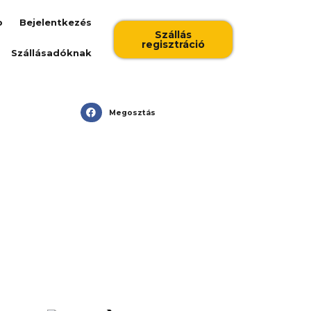
b
Bejelentkezés
Szállás
regisztráció
Szállásadóknak
Megosztás