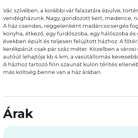
Vác szívében, a korábbi vár falazatára épülve, tör
vendégházunk. Nagy, gondozott kert, medence, na
A ház csendes, reggelenként madárcsicsergés fogja
konyha, étkező, egy fürdőszoba, egy hálószoba és e
években épült és teljesen felújított házhoz. A főt
kerékpárút csak pár száz méter. Közelben a városi u
autóút lehajtója kb 4 km, a vasútállomás kevesebb,
A házhoz tartozó finn szaunát külön térítés ellen
más költség benne van a ház árában.
Árak