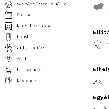
Vendégház csak a tiétek
© Vemaps.com
Szauna
Kandalló / kályha
Ellát
Konyha
Grill / bogrács
WIFI
Elhe
Napozóágyak
Medence
Egyé
Dun