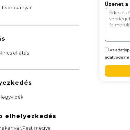
Üzenet a
Dunakanyar
ás
Az adatlap
Nincs ellátás
adatvédelmi n
lyezkedés
Hegyvidék
b elhelyezkedés
akanyar,Pest megye,