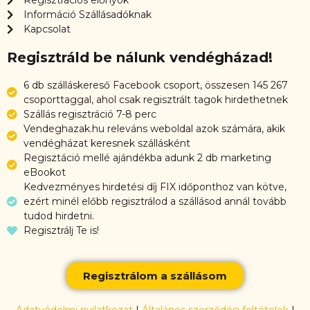
Információ Szállásadóknak
Kapcsolat
Regisztráld be nálunk vendégházad!
6 db szálláskereső Facebook csoport, összesen 145 267
csoporttaggal, ahol csak regisztrált tagok hirdethetnek
Szállás regisztráció 7-8 perc
Vendeghazak.hu releváns weboldal azok számára, akik
vendégházat keresnek szállásként
Regisztáció mellé ajándékba adunk 2 db marketing
eBookot
Kedvezményes hirdetési díj FIX időponthoz van kötve,
ezért minél előbb regisztrálod a szállásod annál tovább
tudod hirdetni.
Regisztrálj Te is!
Regisztrálom a szállásom
Adatvédelmi nyilatkozat
|
Általános szerződési feltételek
|