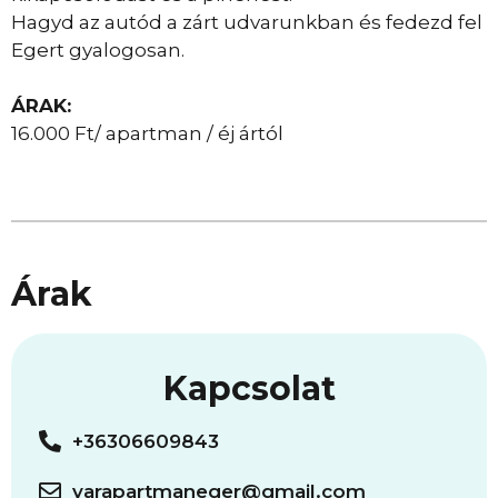
Hagyd az autód a zárt udvarunkban és fedezd fel
Egert gyalogosan.
ÁRAK:
16.000 Ft/ apartman / éj ártól
Árak
Kapcsolat
+36306609843
varapartmaneger@gmail.com