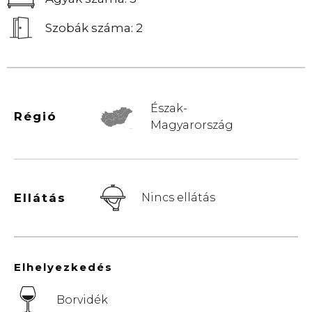
Szobák száma: 2
Észak-
Régió
Magyarország
© Vemaps.com
Ellátás
Nincs ellátás
Elhelyezkedés
Borvidék