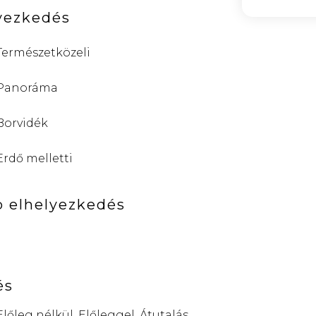
yezkedés
Természetközeli
Panoráma
Borvidék
Erdő melletti
 elhelyezkedés
és
Előleg nélkül, Előleggel, Átutalás,