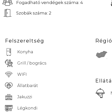
Fogadható vendégek száma: 4
Szobák száma: 2
Felszereltség
Régi
Konyha
© Vemaps.com
Grill / bogrács
WIFI
Ellát
Állatbarát
Jakuzzi
Légkondi