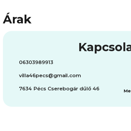
Árak
Kapcsol
06303989913
villa46pecs@gmail.com
7634 Pécs Cserebogár dűlő 46
Me