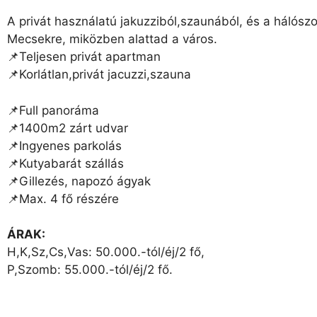
A privát használatú jakuzziból,szaunából, és a hálósz
Mecsekre, miközben alattad a város.
📌Teljesen privát apartman
📌Korlátlan,privát jacuzzi,szauna
📌Full panoráma
📌1400m2 zárt udvar
📌Ingyenes parkolás
📌Kutyabarát szállás
📌Gillezés, napozó ágyak
📌Max. 4 fő részére
ÁRAK:
H,K,Sz,Cs,Vas: 50.000.-tól/éj/2 fő,
P,Szomb: 55.000.-tól/éj/2 fő.