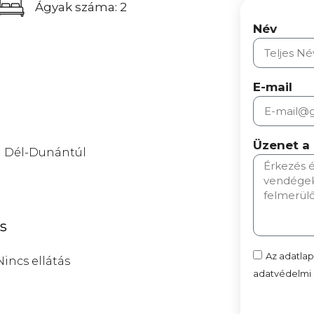
Ágyak száma: 2
Név
E-mail
ó
Üzenet a
Dél-Dunántúl
ás
Az adatla
Nincs ellátás
adatvédelmi n