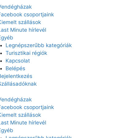
Vendégházak
Facebook csoportjaink
Kiemelt szállások
Last Minute hírlevél
Egyéb
Legnépszerűbb kategóriák
Turisztikai régiók
Kapcsolat
Belépés
Bejelentkezés
Szállásadóknak
Vendégházak
Facebook csoportjaink
Kiemelt szállások
Last Minute hírlevél
Egyéb
Legnépszerűbb kategóriák