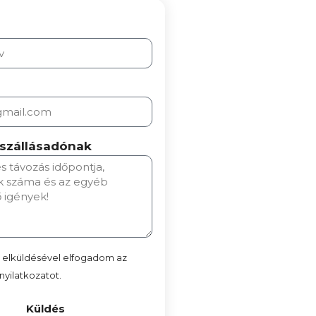
 szállásadónak
p elküldésével elfogadom az
yilatkozatot.
Küldés