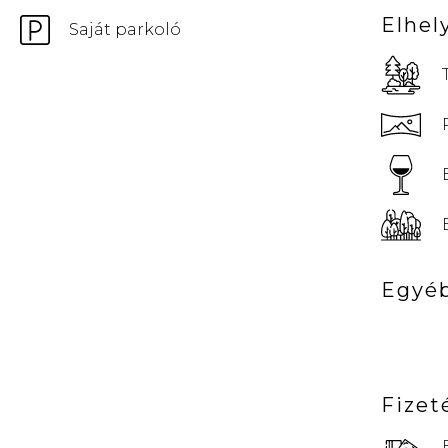
Elhel
Saját parkoló
Egyéb
Fizet