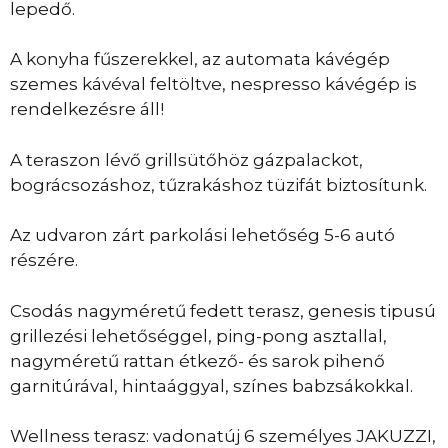
lepedő.
A konyha fűszerekkel, az automata kávégép
szemes kávéval feltöltve, nespresso kávégép is
rendelkezésre áll!
A teraszon lévő grillsütőhöz gázpalackot,
bográcsozáshoz, tűzrakáshoz tüzifát biztosítunk.
Az udvaron zárt parkolási lehetőség 5-6 autó
részére.
Csodás nagyméretű fedett terasz, genesis tipusú
grillezési lehetőséggel, ping-pong asztallal,
nagyméretű rattan étkező- és sarok pihenő
garnitúrával, hintaággyal, színes babzsákokkal.
Wellness terasz: vadonatúj 6 személyes JAKUZZI,