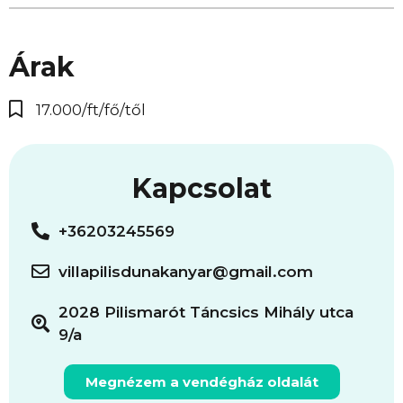
Árak
17.000/ft/fő/től
Kapcsolat
+36203245569
villapilisdunakanyar@gmail.com
2028 Pilismarót Táncsics Mihály utca
9/a
Megnézem a vendégház oldalát