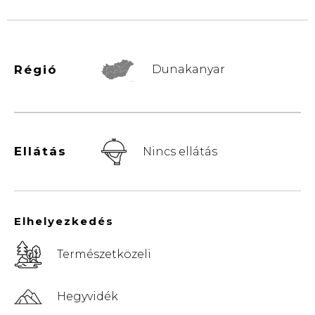
Régió
Dunakanyar
© Vemaps.com
Ellátás
Nincs ellátás
Elhelyezkedés
Természetközeli
Hegyvidék