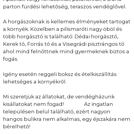
parton fürdési lehetőség, teraszos vendéglővel.
A horgászoknak is kellemes élményeket tartogat
a környék. Közelben a pilismaróti nagy öböl és
több horgásztó is található: Dédai horgásztó,
Kerek tó, Forrás tó és a Visegrádi pisztrángos tó
ahol mind felnőttnek mind gyermeknek biztos a
fogás.
Igény esetén reggeli boksz és ételkiszállítás
lehetséges a környékről.
Mi szeretjük az állatokat, de vendégházunk
kisállatokat nem fogad! Az ingatlan
településen belül található, ezért nagyon
hangos bulikra nem alkalmas, egy éjszakára nem
bérelhető!