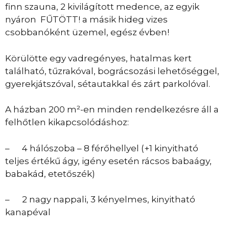
finn szauna, 2 kivilágított medence, az egyik
nyáron FŰTÖTT! a másik hideg vizes
csobbanóként üzemel, egész évben!
Körülötte egy vadregényes, hatalmas kert
található, tűzrakóval, bográcsozási lehetőséggel,
gyerekjátszóval, sétautakkal és zárt parkolóval.
A házban 200 m²-en minden rendelkezésre áll a
felhőtlen kikapcsolódáshoz:
– 4 hálószoba – 8 férőhellyel (+1 kinyitható
teljes értékű ágy, igény esetén rácsos babaágy,
babakád, etetőszék)
– 2 nagy nappali, 3 kényelmes, kinyitható
kanapéval