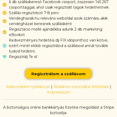
6 db szálláskereső Facebook csoport, összesen 145 267
csoporttaggal, ahol csak regisztrált tagok hirdethetnek
Szállás regisztráció 7-8 perc
Vendeghazak.hu releváns weboldal azok számára, akik
vendégházat keresnek szállásként
Regisztáció mellé ajándékba adunk 2 db marketing
eBookot
Kedvezményes hirdetési díj FIX időponthoz van kötve,
ezért minél előbb regisztrálod a szállásod annál tovább
tudod hirdetni.
Regisztrálj Te is!
Regisztrálom a szállásom
Adatvédelmi nyilatkozat
|
Általános szerződési feltételek
|
Impresszum
A biztonságos online bankkártyás fizetési megoldást a Stripe
biztosítja.