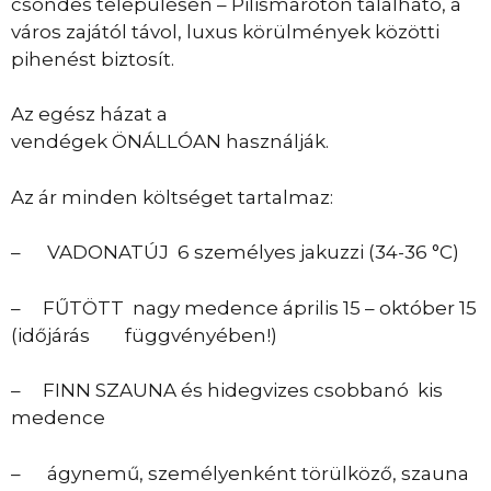
csöndes településén – Pilismaróton található, a
város zajától távol, luxus körülmények közötti
pihenést biztosít.
Az egész házat a
vendégek ÖNÁLLÓAN használják.
Az ár minden költséget tartalmaz:
– VADONATÚJ 6 személyes jakuzzi (34-36 °C)
– FŰTÖTT nagy medence április 15 – október 15
(időjárás függvényében!)
– FINN SZAUNA és hidegvizes csobbanó kis
medence
– ágynemű, személyenként törülköző, szauna