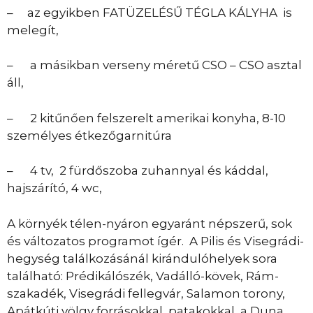
– az egyikben FATÜZELÉSŰ TÉGLA KÁLYHA is
melegít,
– a másikban verseny méretű CSO – CSO asztal
áll,
– 2 kitűnően felszerelt amerikai konyha, 8-10
személyes étkezőgarnitúra
– 4 tv, 2 fürdőszoba zuhannyal és káddal,
hajszárító, 4 wc,
A környék télen-nyáron egyaránt népszerű, sok
és változatos programot ígér. A Pilis és Visegrádi-
hegység találkozásánál kirándulóhelyek sora
található: Prédikálószék, Vadálló-kövek, Rám-
szakadék, Visegrádi fellegvár, Salamon torony,
Apátkúti völgy forrásokkal, patakokkal, a Duna