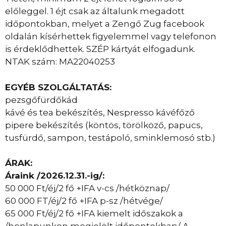
előleggel. 1 éjt csak az általunk megadott
időpontokban, melyet a Zengő Zug facebook
oldalán kísérhettek figyelemmel vagy telefonon
is érdeklődhettek. SZÉP kártyát elfogadunk.
NTAK szám: MA22040253
EGYÉB SZOLGÁLTATÁS:
pezsgőfürdőkád
kávé és tea bekészítés, Nespresso kávéfőző
pipere bekészítés (köntös, törölköző, papucs,
tusfürdő, sampon, testápoló, sminklemosó stb.)
ÁRAK:
Áraink /2026.12.31.-ig/:
50 000 Ft/éj/2 fő +IFA v-cs /hétköznap/
60 000 FT/éj/2 fő +IFA p-sz /hétvége/
65 000 Ft/éj/2 fő +IFA kiemelt időszakok a