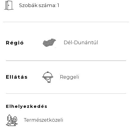
Szobák száma: 1
Régió
Dél-Dunántúl
© Vemaps.com
Ellátás
Reggeli
Elhelyezkedés
Természetközeli