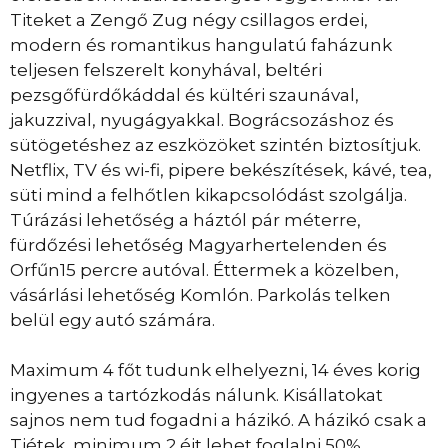
Titeket a Zengő Zug négy csillagos erdei,
modern és romantikus hangulatú faházunk
teljesen felszerelt konyhával, beltéri
pezsgőfürdőkáddal és kültéri szaunával,
jakuzzival, nyugágyakkal. Bográcsozáshoz és
sütögetéshez az eszközöket szintén biztosítjuk.
Netflix, TV és wi-fi, pipere bekészítések, kávé, tea,
süti mind a felhőtlen kikapcsolódást szolgálja.
Túrázási lehetőség a háztól pár méterre,
fürdőzési lehetőség Magyarhertelenden és
Orfűn15 percre autóval. Éttermek a közelben,
vásárlási lehetőség Komlón. Parkolás telken
belül egy autó számára.
Maximum 4 főt tudunk elhelyezni, 14 éves korig
ingyenes a tartózkodás nálunk. Kisállatokat
sajnos nem tud fogadni a házikó. A házikó csak a
Tiétek, minimum 2 éjt lehet foglalni 50%