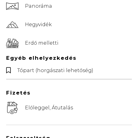
Panoráma
Hegyvidék
Erdő melletti
Egyéb elhelyezkedés
Tópart (horgászati lehetőség)
Fizetés
Előleggel, Átutalás