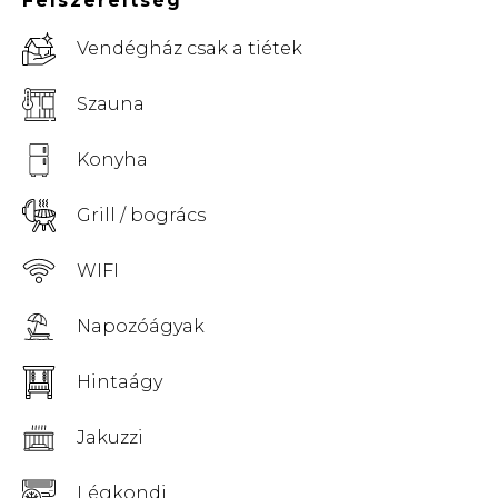
Felszereltség
Vendégház csak a tiétek
Szauna
Konyha
Grill / bogrács
WIFI
Napozóágyak
Hintaágy
Jakuzzi
Légkondi