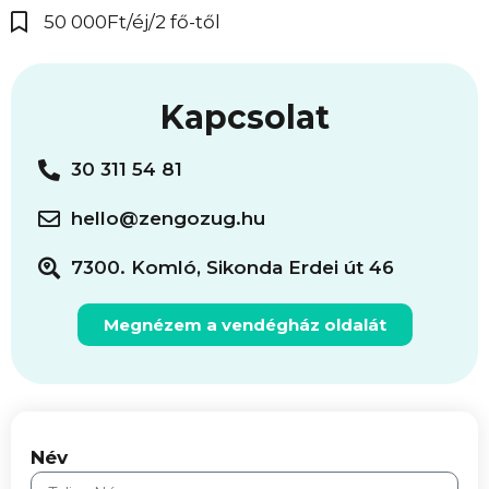
50 000Ft/éj/2 fő-től
Kapcsolat
30 311 54 81
hello@zengozug.hu
7300. Komló, Sikonda Erdei út 46
Megnézem a vendégház oldalát
Név