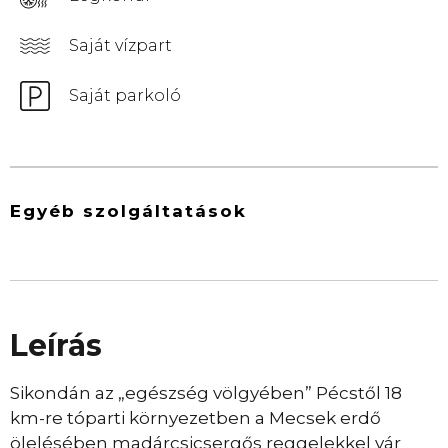
Saját vízpart
Saját parkoló
Egyéb szolgáltatások
Leírás
Sikondán az „egészség völgyében” Pécstől 18
km-re tóparti környezetben a Mecsek erdő
ölelésében madárcsicsergős reggelekkel vár