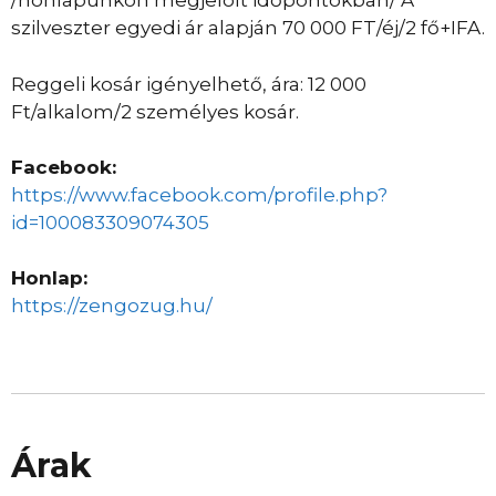
/honlapunkon megjelölt időpontokban/ A
szilveszter egyedi ár alapján 70 000 FT/éj/2 fő+IFA.
Reggeli kosár igényelhető, ára: 12 000
Ft/alkalom/2 személyes kosár.
Facebook:
https://www.facebook.com/profile.php?
id=100083309074305
Honlap:
https://zengozug.hu/
Árak